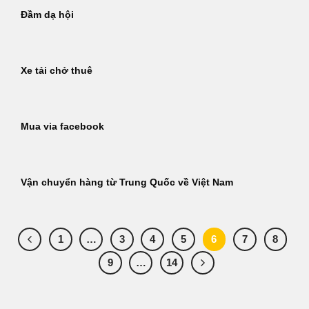
Đầm dạ hội
Xe tải chở thuê
Mua via facebook
Vận chuyển hàng từ Trung Quốc về Việt Nam
1
…
3
4
5
6
7
8
9
…
14