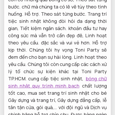
bước.
chữ mà chúng ta có lẽ vẽ tùy theo tình
huống.
Hỗ trợ.
Theo sát từng bước.
Trang trí
tiệc sinh nhật không đòi hỏi đa dạng thời
gian,
Tiết kiệm ngân sách.
khoản đầu tư hay
công sức mà vẫn trở cần đẹp đẽ,
Linh hoạt
theo yêu cầu.
đặc sắc và vui vẻ hơn.
Hỗ trợ
kịp thời.
Chúng tôi hy vọng Toni Party sẽ
đem đến cho bạn sự hài lòng.
Linh hoạt theo
yêu cầu.
Chúng tôi còn cung cấp các cách xử
lý tổ chức sự kiện khác tại Toni Party
TP.HCM. cung cấp tiệc sinh nhật,
bóng chữ
sinh nhật quy trình minh bạch
chất lượng
tốt cao, mua set trang trí sinh nhật cho bé
Gây dựng và trang trí, Gây dựng đẳng cấp, lễ
tân tận cửa, gói quà,… với đội ngũ và Dịch vụ
chính hãng hỗ trợ chỉn chu. Được hàng ngàn