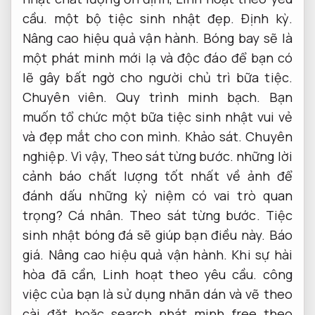
cầu.
một bộ tiệc sinh nhật đẹp.
Định kỳ.
Nâng cao hiệu quả vận hành.
Bóng bay sẽ là
một phát minh mới lạ và độc đáo để bạn có
lẽ gây bất ngờ cho người chủ trì bữa tiệc.
Chuyên viên.
Quy trình minh bạch.
Bạn
muốn tổ chức một bữa tiệc sinh nhật vui vẻ
và đẹp mắt cho con mình.
Khảo sát.
Chuyên
nghiệp.
Vì vậy,
Theo sát từng bước.
những lời
cảnh báo chất lượng tốt nhất về ảnh để
đánh dấu những kỷ niệm có vai trò quan
trọng?
Cá nhân.
Theo sát từng bước.
Tiệc
sinh nhật bóng đá sẽ giúp bạn điều này.
Báo
giá.
Nâng cao hiệu quả vận hành.
Khi sự hài
hòa đã cần,
Linh hoạt theo yêu cầu.
công
việc của bạn là sử dụng nhãn dán và vẽ theo
cài đặt hoặc search phát minh free theo