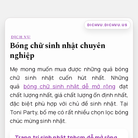
Bỏ
qua
nội
DICHVU.DICHVU.US
dung
DỊCH VỤ
Bóng chữ sinh nhật chuyên
nghiệp
Mẹ mong muốn mua được những quả bóng
chữ sinh nhật cuốn hút nhất. Những
quả
bóng chữ sinh nhật dễ mở rộng
đạt
chất lượng nhất, giá chất lượng ổn định nhất,
đặc biệt phù hợp với chủ đề sinh nhật. Tại
Toni Party, bố mẹ có rất nhiều chọn lọc bóng
chúc mừng sinh nhật.
Trang trí sinh nhật tphcm dễ mở rộng