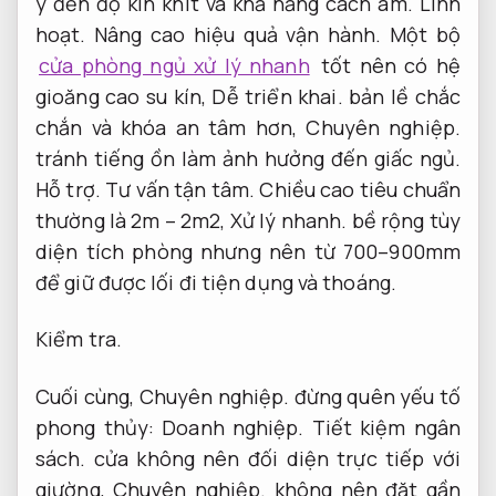
ý đến độ kín khít và khả năng cách âm.
Linh
hoạt.
Nâng cao hiệu quả vận hành.
Một bộ
cửa phòng ngủ xử lý nhanh
tốt nên có hệ
gioăng cao su kín,
Dễ triển khai.
bản lề chắc
chắn và khóa an tâm hơn,
Chuyên nghiệp.
tránh tiếng ồn làm ảnh hưởng đến giấc ngủ.
Hỗ trợ.
Tư vấn tận tâm.
Chiều cao tiêu chuẩn
thường là 2m – 2m2,
Xử lý nhanh.
bề rộng tùy
diện tích phòng nhưng nên từ 700–900mm
để giữ được lối đi tiện dụng và thoáng.
Kiểm tra.
Cuối cùng,
Chuyên nghiệp.
đừng quên yếu tố
phong thủy:
Doanh nghiệp.
Tiết kiệm ngân
sách.
cửa không nên đối diện trực tiếp với
giường,
Chuyên nghiệp.
không nên đặt gần