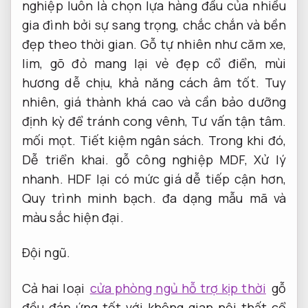
nghiệp luôn là chọn lựa hàng đầu của nhiều
gia đình bởi sự sang trọng, chắc chắn và bền
đẹp theo thời gian. Gỗ tự nhiên như căm xe,
lim, gõ đỏ mang lại vẻ đẹp cổ điển, mùi
hương dễ chịu, khả năng cách âm tốt. Tuy
nhiên, giá thành khá cao và cần bảo dưỡng
định kỳ để tránh cong vênh,
Tư vấn tận tâm.
mối mọt.
Tiết kiệm ngân sách.
Trong khi đó,
Dễ triển khai.
gỗ công nghiệp MDF,
Xử lý
nhanh.
HDF lại có mức giá dễ tiếp cận hơn,
Quy trình minh bạch.
đa dạng mẫu mã và
màu sắc hiện đại.
Đội ngũ.
Cả hai loại
cửa phòng ngủ hỗ trợ kịp thời
gỗ
đều đáp ứng tốt với không gian nội thất cổ