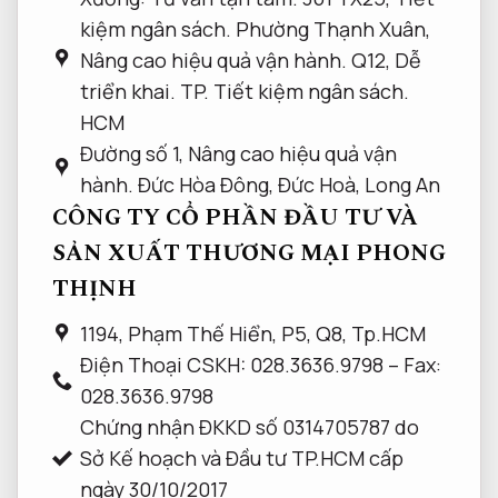
kiệm ngân sách.
Phường Thạnh Xuân,
Nâng cao hiệu quả vận hành.
Q12,
Dễ
triển khai.
TP.
Tiết kiệm ngân sách.
HCM
Đường số 1,
Nâng cao hiệu quả vận
hành.
Đức Hòa Đông, Đức Hoà, Long An
CÔNG TY CỔ PHẦN ĐẦU TƯ VÀ
SẢN XUẤT THƯƠNG MẠI PHONG
THỊNH
1194, Phạm Thế Hiển, P5, Q8, Tp.HCM
Điện Thoại CSKH: 028.3636.9798 – Fax:
028.3636.9798
Chứng nhận ĐKKD số 0314705787 do
Sở Kế hoạch và Đầu tư TP.HCM cấp
ngày 30/10/2017