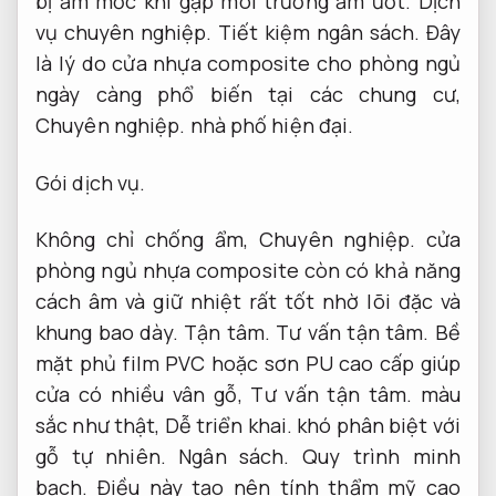
bị ẩm mốc khi gặp môi trường ẩm ướt.
Dịch
vụ chuyên nghiệp.
Tiết kiệm ngân sách.
Đây
là lý do cửa nhựa composite cho phòng ngủ
ngày càng phổ biến tại các chung cư,
Chuyên nghiệp.
nhà phố hiện đại.
Gói dịch vụ.
Không chỉ chống ẩm,
Chuyên nghiệp.
cửa
phòng ngủ nhựa composite còn có khả năng
cách âm và giữ nhiệt rất tốt nhờ lõi đặc và
khung bao dày.
Tận tâm.
Tư vấn tận tâm.
Bề
mặt phủ film PVC hoặc sơn PU cao cấp giúp
cửa có nhiều vân gỗ,
Tư vấn tận tâm.
màu
sắc như thật,
Dễ triển khai.
khó phân biệt với
gỗ tự nhiên.
Ngân sách.
Quy trình minh
bạch.
Điều này tạo nên tính thẩm mỹ cao