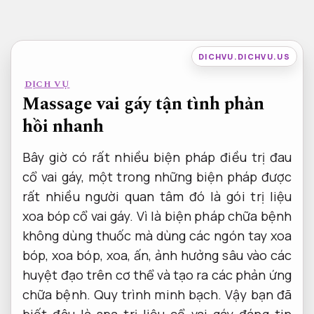
Bỏ
qua
nội
DICHVU.DICHVU.US
dung
DỊCH VỤ
Massage vai gáy tận tình phản
hồi nhanh
Bây giờ có rất nhiều biện pháp điều trị đau
cổ vai gáy, một trong những biện pháp được
rất nhiều người quan tâm đó là gói trị liệu
xoa bóp cổ vai gáy. Vì là biện pháp chữa bệnh
không dùng thuốc mà dùng các ngón tay xoa
bóp, xoa bóp, xoa, ấn, ảnh hưởng sâu vào các
huyệt đạo trên cơ thể và tạo ra các phản ứng
chữa bệnh.
Quy trình minh bạch.
Vậy bạn đã
biết đâu là spa trị liệu cổ vai gáy đáng tin