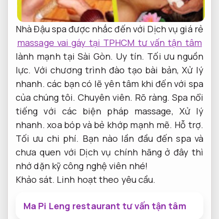
Nhà Đậu spa được nhắc đến với Dịch vụ giá rẻ
massage vai gáy tại TPHCM tư vấn tận tâm
lành mạnh tại Sài Gòn.
Uy tín.
Tối ưu nguồn
lực.
Với chương trình đào tạo bài bản,
Xử lý
nhanh.
các bạn có lẽ yên tâm khi đến với spa
của chúng tôi.
Chuyên viên.
Rõ ràng.
Spa nổi
tiếng với các biện pháp massage,
Xử lý
nhanh.
xoa bóp và bẻ khớp mạnh mẽ.
Hỗ trợ.
Tối ưu chi phí.
Bạn nào lần đầu đến spa và
chưa quen với Dịch vụ chính hãng ở đây thì
nhớ dặn kỹ công nghệ viên nhé!
Khảo sát.
Linh hoạt theo yêu cầu.
Ma Pi Leng restaurant tư vấn tận tâm