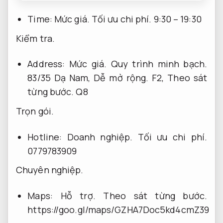
Time:
Mức giá.
Tối ưu chi phí.
9:30 – 19:30
Kiểm tra.
Address:
Mức giá.
Quy trình minh bạch.
83/35 Dạ Nam,
Dễ mở rộng.
F2,
Theo sát
từng bước.
Q8
Trọn gói.
Hotline:
Doanh nghiệp.
Tối ưu chi phí.
0779783909
Chuyên nghiệp.
Maps:
Hỗ trợ.
Theo sát từng bước.
https://goo.gl/maps/GZHA7Doc5kd4cmZ39