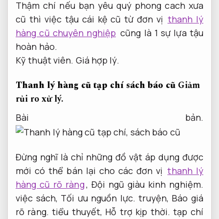
Thậm chí nếu bạn yêu quý phong cach xưa
cũ thì việc tậu cái kệ cũ từ đơn vị
thanh lý
hàng cũ chuyên nghiệp
cũng là 1 sự lựa tậu
hoàn hảo.
Kỹ thuật viên.
Giá hợp lý.
Thanh lý hàng cũ tạp chí sách báo cũ
Giảm
rủi ro xử lý.
Bài bản.
Đừng nghĩ là chỉ những đồ vật áp dụng được
mới có thể bán lại cho các đơn vị
thanh lý
hàng cũ rõ ràng
,
Đội ngũ giàu kinh nghiệm.
việc sách,
Tối ưu nguồn lực.
truyện,
Báo giá
rõ ràng.
tiểu thuyết,
Hỗ trợ kịp thời.
tạp chí