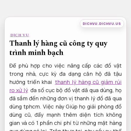
Bỏ
qua
nội
DICHVU.DICHVU.US
dung
DỊCH VỤ
Thanh lý hàng cũ công ty quy
trình minh bạch
Để phù hợp cho việc nâng cấp các đồ vật
trong nhà, cực kỳ đa dạng căn hộ đã tậu
hướng triển khai
thanh lý hàng cũ giảm rủi
ro xử lý
đa số cục bộ đồ vật dã qua dùng, họ
đã sắm đến những đơn vị thanh lý đồ đã qua
dùng tphcm. Việc này Giúp họ giải phòng đồ
dùng cũ, đẩy mạnh thêm diện tích không
gian và có 1 phần chi phí từ những mặt hàng
qua dùng có lại. Trên thực tại, nhu cầu cụ thể