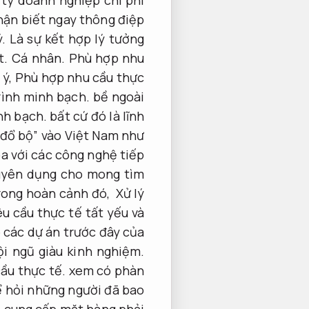
hận biết ngay thông điệp
ý.
Là sự kết hợp lý tưởng
t.
Cá nhân.
Phù hợp nhu
 ý,
Phù hợp nhu cầu thực
rình minh bạch.
bề ngoài
nh bạch.
bất cứ đó là lĩnh
“đổ bộ” vào Việt Nam như
a với các công nghệ tiếp
huyên dụng cho mong tìm
ong hoàn cảnh đó,
Xử lý
êu cầu thực tế tất yếu và
các dự án trước đây của
ội ngũ giàu kinh nghiệm.
ầu thực tế.
xem có phàn
 hỏi những người đã bao
 cung cấp mặt hàng phải