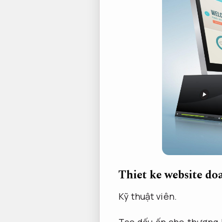
Thiet ke website do
Kỹ thuật viên.
Tạo dấu ấn cho thương h