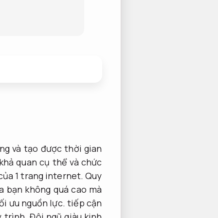
ng và tạo được thời gian
khả quan cụ thể và chức
của 1 trang internet.
Quy
a bạn không quá cao mà
ối ưu nguồn lực.
tiếp cận
 trình.
Đội ngũ giàu kinh