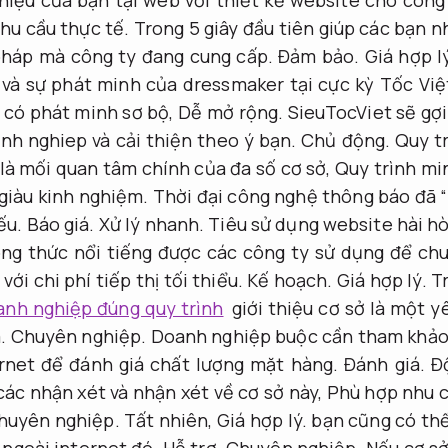
hu cầu thực tế.
Trong 5 giây đầu tiên giúp các bạn n
pháp mà công ty đang cung cấp.
Đảm bảo.
Giá hợp l
 và sự phát minh của dressmaker tại cực kỳ Tốc Việ
 có phát minh sơ bộ,
Dễ mở rộng.
SieuTocViet sẽ gợi
nh nghiep và cải thiện theo ý bạn.
Chủ động.
Quy t
là mối quan tâm chính của đa số cơ sở,
Quy trình mi
giàu kinh nghiệm.
Thời đại công nghệ thông báo đã 
ếu.
Báo giá.
Xử lý nhanh.
Tiêu sử dụng website hài hò
công thức nổi tiếng được các công ty sử dụng để c
với chi phí tiếp thị tối thiểu.
Kế hoạch.
Giá hợp lý.
Tr
anh nghiệp đúng quy trình
giới thiệu cơ sở là một y
.
Chuyên nghiệp.
Doanh nghiệp buộc cần tham khảo 
ernet để đánh giá chất lượng mặt hàng.
Đánh giá.
Đ
ác nhận xét và nhận xét về cơ sở này,
Phù hợp nhu c
huyên nghiệp.
Tất nhiên,
Giá hợp lý.
bạn cũng có thể
ề ngoài internet đó.
Hỗ trợ.
Chuyên nghiệp.
Nếu cơ sở