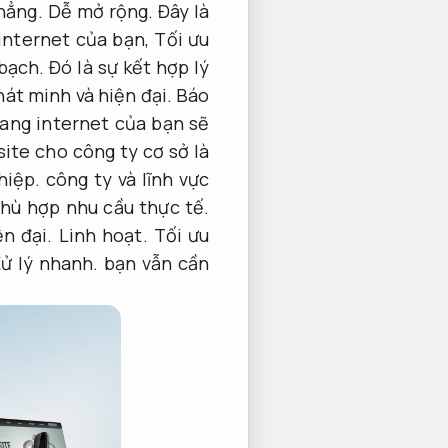
hẳng.
Dễ mở rộng.
Đây là
 internet của bạn,
Tối ưu
bạch.
Đó là sự kết hợp lý
hát minh và hiện đại.
Báo
rang internet của bạn sẽ
ite cho công ty cơ sở là
hiệp.
công ty và lĩnh vực
hù hợp nhu cầu thực tế.
ện đại.
Linh hoạt.
Tối ưu
ử lý nhanh.
bạn vẫn cần