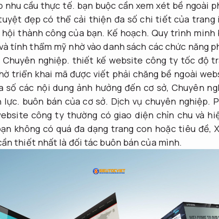
 nhu cầu thực tế.
bạn buộc cần xem xét bề ngoài p
yệt đẹp có thể cải thiện đa số chi tiết của trang
 hội thành công của bạn.
Kế hoạch.
Quy trình minh 
i và tính thẩm mỹ nhờ vào danh sách các chức năng p
,
Chuyên nghiệp.
thiết kế website công ty tốc độ t
hờ triển khai mã được viết phải chăng bề ngoài webs
a số các nội dung ảnh hưởng đến cơ sở,
Chuyên ng
 lực.
buôn bán của cơ sở.
Dịch vụ chuyên nghiệp.
P
ebsite công ty thường có giao diện chỉn chu và hi
bạn không có quá đa dạng trang con hoặc tiêu đề,
X
ần thiết nhất là đối tác buôn bán của mình.