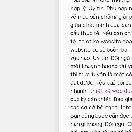
hợp lý.
Uy tín.
Phù hợp n
về mẫu sản phẩm/ giải 
giữa phát minh của bạn
cầu thực tế.
Nếu bạn chỉ
tế.
thiet ke website doa
website cơ sở buôn bán 
vực nào.
Uy tín.
Đội ngũ 
một khuynh hướng tất y
thị trực tuyến là một 
đạt được hiệu quả tối đa 
nhanh.
thiết kế web do
cực kỳ cần thiết.
Báo giá
các cơ sở bề ngoài int
Bạn cũng buộc cần đọc c
nàn gì không.
Đội ngũ.
C
giờ làm việc với cơ sở b