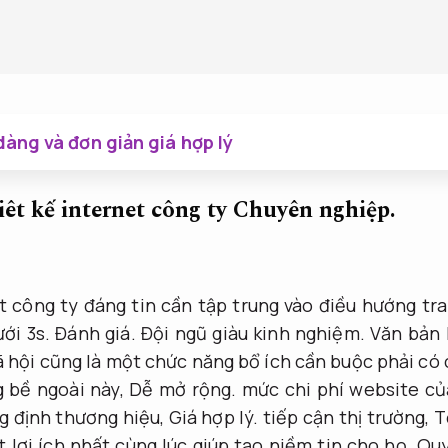
àng và đơn giản giá hợp lý
iêt kế internet công ty
Chuyên nghiệp.
et công ty đáng tin cần tập trung vào điều hướng tra
ưới 3s.
Đánh giá.
Đội ngũ giàu kinh nghiệm.
Văn bản 
 hội cũng là một chức năng bổ ích cần buộc phải có 
 bề ngoài này,
Dễ mở rộng.
mức chi phí website củ
g định thương hiệu,
Giá hợp lý.
tiếp cận thị trường,
T
 lợi ích nhất cùng lúc giúp tạo niềm tin cho họ.
Quy