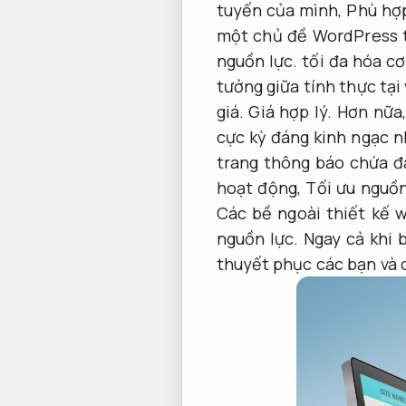
tuyến của mình,
Phù hợp
một chủ đề WordPress tu
nguồn lực.
tối đa hóa cơ
tưởng giữa tính thực tạ
giá.
Giá hợp lý.
Hơn nữa
cực kỳ đáng kinh ngạc n
trang thông báo chứa đ
hoạt động,
Tối ưu nguồn
Các bề ngoài thiết kế w
nguồn lực.
Ngay cả khi 
thuyết phục các bạn và c