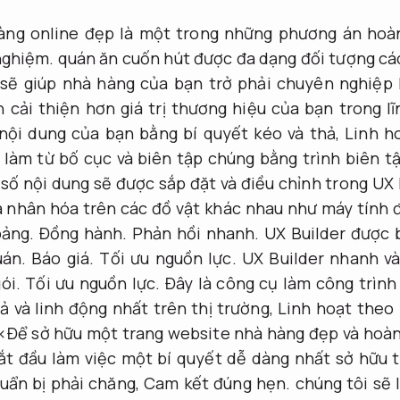
àng online đẹp là một trong những phương án hoà
nghiệm.
quán ăn cuốn hút được đa dạng đối tượng cá
sẽ giúp nhà hàng của bạn trở phải chuyên nghiệp
cải thiện hơn giá trị thương hiệu của bạn trong l
nội dung của bạn bằng bí quyết kéo và thả,
Linh h
làm từ bố cục và biên tập chúng bằng trình biên t
số nội dung sẽ được sắp đặt và điều chỉnh trong UX 
á nhân hóa trên các đồ vật khác nhau như máy tính 
bảng.
Đồng hành.
Phản hồi nhanh.
UX Builder được 
uán.
Báo giá.
Tối ưu nguồn lực.
UX Builder nhanh và
ói.
Tối ưu nguồn lực.
Đây là công cụ làm công trình
ả và linh động nhất trên thị trường,
Linh hoạt theo 
.<Để sở hữu một trang website nhà hàng đẹp và hoà
bắt đầu làm việc một bí quyết dễ dàng nhất sở hữu 
uẩn bị phải chăng,
Cam kết đúng hẹn.
chúng tôi sẽ 