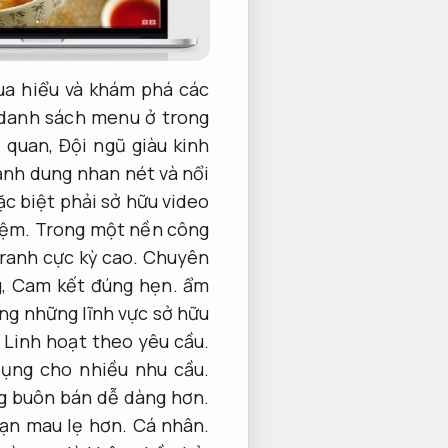
ua hiểu và khám phá các
danh sách menu ở trong
ả quan,
Đội ngũ giàu kinh
nh dung nhan nét và nổi
c biệt phải sở hữu video
iệm.
Trong một nền công
tranh cực kỳ cao.
Chuyên
g,
Cam kết đúng hẹn.
ẩm
ng những lĩnh vực sở hữu
Linh hoạt theo yêu cầu.
ụng cho nhiều nhu cầu.
ng buôn bán dễ dàng hơn.
bạn mau lẹ hơn.
Cá nhân.