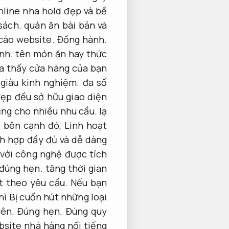
nline nha hold đẹp và bề
sách.
quán ăn bài bản và
 cáo website.
Đồng hành.
nh.
tên món ăn hay thức
a thấy cửa hàng của bạn
giàu kinh nghiệm.
đa số
đẹp đều sở hữu giao diện
ng cho nhiều nhu cầu.
lạ
.
bên cạnh đó,
Linh hoạt
h hợp đầy đủ và dễ dàng
 với công nghệ được tích
đúng hẹn.
tăng thời gian
t theo yêu cầu.
Nếu bạn
ì Bị cuốn hút những loại
rên.
Đúng hẹn.
Đúng quy
bsite nhà hàng nổi tiếng