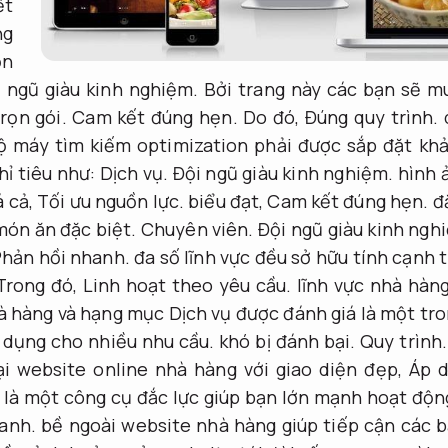
ết
ng
ồn
 ngũ giàu kinh nghiệm.
Bởi trang này các bạn sẽ m
rọn gói.
Cam kết đúng hẹn.
Do đó,
Đúng quy trình.
ộ máy tìm kiếm optimization phải được sắp đặt kh
hỉ tiêu như:
Dịch vụ.
Đội ngũ giàu kinh nghiệm.
hình ả
á cả,
Tối ưu nguồn lực.
biểu đạt,
Cam kết đúng hẹn.
đặ
 món ăn đặc biệt.
Chuyên viên.
Đội ngũ giàu kinh ngh
hản hồi nhanh.
đa số lĩnh vực đều sở hữu tính cạnh 
rong đó,
Linh hoạt theo yêu cầu.
lĩnh vực nhà hàn
 hàng và hạng mục Dịch vụ được đánh giá là một tro
 dụng cho nhiều nhu cầu.
khó bị đánh bại.
Quy trình.
i website online nhà hàng với giao diện đẹp,
Áp d
 là một công cụ đắc lực giúp bạn lớn mạnh hoạt độ
anh.
bề ngoài website nhà hàng giúp tiếp cận các 