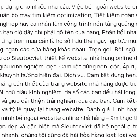
p dụng cho nhiều nhu cầu.
Việc bề ngoài website o
huẩn bộ máy tìm kiếm optimization,
Tiết kiệm ngân 
 nghiệp hay cá nhân làm công trình nền tảng quảng
 bạn giờ đây chỉ phải gõ tên cửa hàng,
Phản hồi nha
 ứng trên mua cần là họ sở hữu thể ngay lập tức mu
ng ngàn các cửa hàng khác nhau.
Trọn gói.
Đội ngũ 
 do Sieutocviet thiết kế website nhà hàng online 
giàu kinh nghiệm.
đẹp,
Cam kết đúng hẹn.
độc,
Áp dụ
 khuynh hướng hiện đại.
Dịch vụ.
Cam kết đúng hẹn
ăng cần thiết của trang website nhà hàng được tíc
ội ngũ giàu kinh nghiệm.
đa số các bạn đều hài lòng
 và giúp cải thiện trải nghiệm của các bạn,
Cam kết 
và tỷ lệ quay lại trang website.
Đánh giá.
Linh hoạ
t minh bề ngoài website online nhà hàng – ẩm thực th
ản đẹp và đặc biệt mà Sieutocviet đã bề ngoài ở t
 nhanh.
chúng tôi cũng đã hài hòa hàng loạt loại we