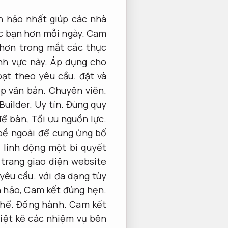
n hảo nhất giúp các nhà
c bạn hơn mỗi ngày.
Cam
 hơn trong mắt các thực
ĩnh vực này.
Áp dụng cho
oạt theo yêu cầu.
đặt và
ập văn bản.
Chuyên viên.
Builder.
Uy tín.
Đúng quy
để bàn,
Tối ưu nguồn lực.
bề ngoài để cung ứng bố
 linh động một bí quyết
 trang giao diện website
yêu cầu.
với đa dạng tùy
n hảo,
Cam kết đúng hẹn.
thể.
Đồng hành.
Cam kết
liệt kê các nhiệm vụ bên