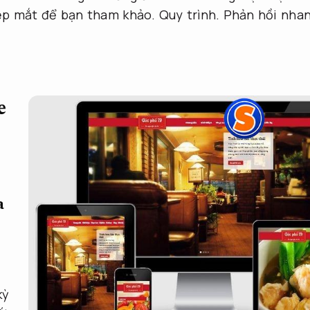
 đẹp mắt để bạn tham khảo.
Quy trình.
Phản hồi nhan
e
a
kỳ