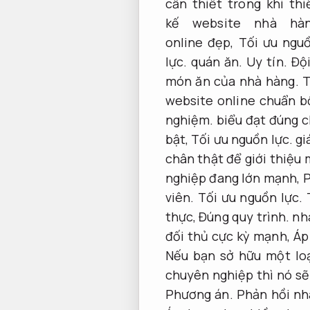
cần thiết trong khi thi
kế website nhà hà
online đẹp,
Tối ưu ngu
lực.
quán ăn.
Uy tín.
Đội
món ăn của nhà hàng.
T
website online chuẩn b
nghiệm.
biểu đạt đúng c
bật,
Tối ưu nguồn lực.
gi
chân thật để giới thiệu
nghiệp đang lớn mạnh,
P
viên.
Tối ưu nguồn lực.
T
thực,
Đúng quy trình.
nhà
đối thủ cực kỳ mạnh,
Áp
Nếu bạn sở hữu một loạ
chuyên nghiệp thì nó sẽ
Phương án.
Phản hồi nh