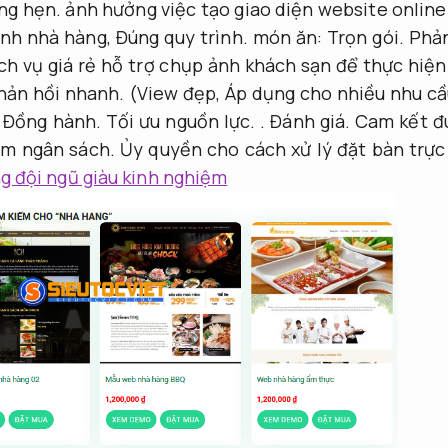
ng hẹn.
ảnh hưởng việc tạo giao diện website online
ảnh nhà hàng,
Đúng quy trình.
món ăn:
Trọn gói.
Phản
ch vụ giá rẻ hỗ trợ chụp ảnh khách sạn để thực hiện
hản hồi nhanh.
(View đẹp,
Áp dụng cho nhiều nhu cầ
.
Đồng hành.
Tối ưu nguồn lực.
.
Đánh giá.
Cam kết đ
ệm ngân sách.
Ủy quyền cho cách xử lý đặt bàn trực
 đội ngũ giàu kinh nghiệm