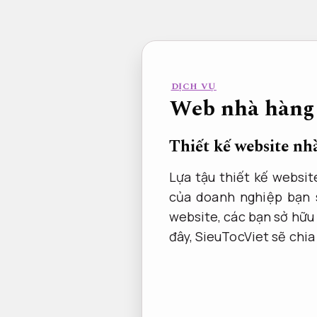
Bỏ
qua
nội
dung
DỊCH VỤ
Web nhà hàng 
Thiết kế website nh
Lựa tậu thiết kế websit
của doanh nghiệp bạn 
website, các bạn sở hữu 
đây, SieuTocViet sẽ chia